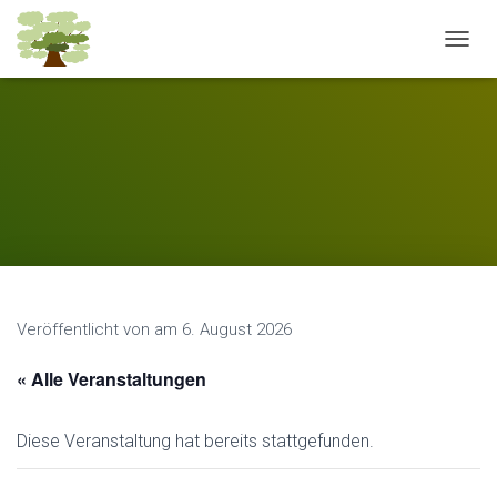
N
A
V
I
G
A
T
I
O
N
U
M
S
Veröffentlicht von
am
6. August 2026
C
H
A
« Alle Veranstaltungen
L
T
E
Diese Veranstaltung hat bereits stattgefunden.
N