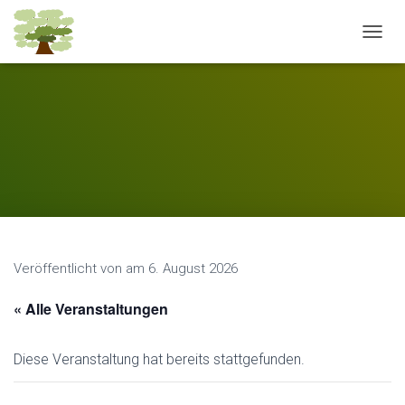
N
A
V
I
G
A
T
I
O
N
U
M
S
Veröffentlicht von
am
6. August 2026
C
H
A
« Alle Veranstaltungen
L
T
E
Diese Veranstaltung hat bereits stattgefunden.
N