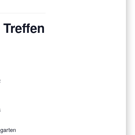
Treffen
R
8
garten