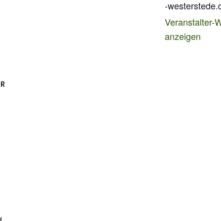
-westerstede.
Veranstalter-
anzeigen
OR
d