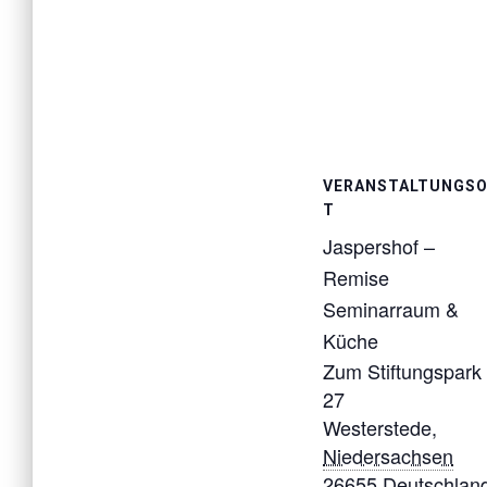
VERANSTALTUNGS
T
Jaspershof –
Remise
Seminarraum &
Küche
Zum Stiftungspark
27
Westerstede
,
Niedersachsen
26655
Deutschlan